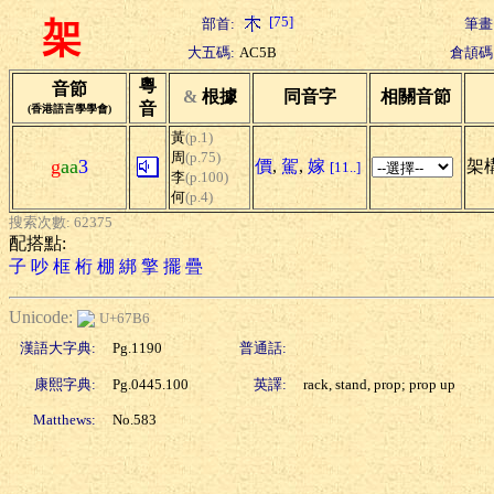
[75]
部首:
筆畫
架
大五碼:
AC5B
倉頡碼
粵
音節
&
根據
同音字
相關音節
音
(香港語言學學會)
黃
(p.1)
周
(p.75)
g
aa
3
價
,
駕
,
嫁
架構
[11..]
李
(p.100)
何
(p.4)
搜索次數: 62375
配搭點:
子
吵
框
桁
棚
綁
擎
擺
疊
Unicode:
U+67B6
漢語大字典:
Pg.1190
普通話:
康熙字典:
Pg.0445.100
英譯:
rack, stand, prop; prop up
Matthews:
No.583