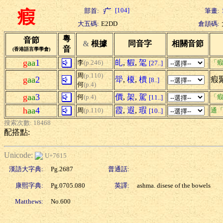
[104]
部首:
筆畫:
瘕
大五碼:
E2DD
倉頡碼:
粵
音節
&
根據
同音字
相關音節
音
(香港語言學學會)
g
aa
1
癿
,
貑
,
毠
李
(p.246)
「瘕
[27..]
周
(p.110)
g
aa
2
斝
,
榎
,
檟
瘕聚
[8..]
何
(p.4)
g
aa
3
價
,
架
,
駕
何
(p.4)
「瘕
[11..]
h
aa
4
霞
,
遐
,
瑕
周
(p.110)
通
[10..]
搜索次數: 18468
配搭點:
Unicode:
U+7615
漢語大字典:
Pg.2687
普通話:
康熙字典:
Pg.0705.080
英譯:
ashma. disese of the bowels
Matthews:
No.600