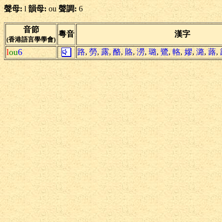
聲母:
l
韻母:
ou
聲調:
6
音節
粵音
漢字
(香港語言學學會)
l
ou
6
路
,
勞
,
露
,
酪
,
賂
,
澇
,
璐
,
鷺
,
輅
,
嫪
,
潞
,
蕗
,