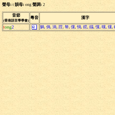
聲母:
t
韻母:
ong
聲調:
2
音節
粵音
漢字
(香港語言學學會)
t
ong
2
躺
,
倘
,
淌
,
蹚
,
帑
,
儻
,
惝
,
鎲
,
鐋
,
戃
,
曭
,
爣
,