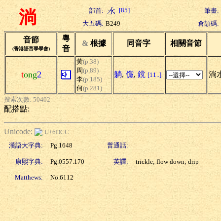
[85]
部首:
筆畫:
淌
大五碼:
B249
倉頡碼:
粵
音節
&
根據
同音字
相關音節
音
(香港語言學學會)
黃
(p.38)
周
(p.89)
t
ong
2
躺
,
儻
,
鎲
淌水
[11..]
李
(p.185)
何
(p.281)
搜索次數: 50402
配搭點:
Unicode:
U+6DCC
漢語大字典:
Pg.1648
普通話:
康熙字典:
Pg.0557.170
英譯:
trickle; flow down; drip
Matthews:
No.6112