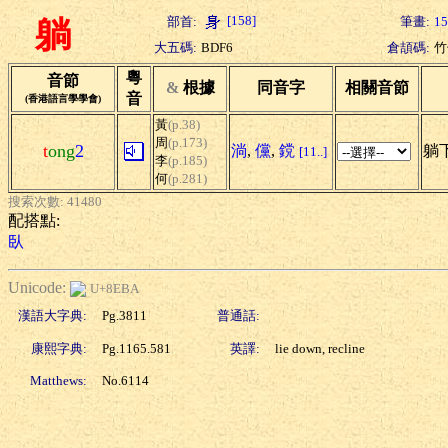
[158]
部首:
筆畫:
15
躺
大五碼:
BDF6
倉頡碼:
竹
粵
音節
&
根據
同音字
相關音節
音
(香港語言學學會)
黃
(p.38)
周
(p.173)
t
ong
2
淌
,
儻
,
鎲
躺下
[11..]
李
(p.185)
何
(p.281)
搜索次數: 41480
配搭點:
臥
Unicode:
U+8EBA
漢語大字典:
Pg.3811
普通話:
康熙字典:
Pg.1165.581
英譯:
lie down, recline
Matthews:
No.6114