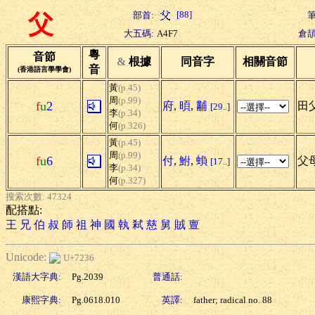
[88]
部首:
筆
父
大五碼:
A4F7
倉頡
粵
音節
&
根據
同音字
相關音節
音
(香港語言學學會)
黃
(p.45)
周
(p.99)
f
u
2
府
,
暊
,
黼
田父
[29..]
李
(p.34)
何
(p.326)
黃
(p.45)
周
(p.99)
f
u
6
付
,
鮒
,
蝜
父母
[17..]
李
(p.34)
何
(p.327)
搜索次數: 47324
配搭點:
王
兄
伯
叔
師
祖
神
國
執
弒
慈
舅
賊
亶
Unicode:
U+7236
漢語大字典:
Pg.2039
普通話:
康熙字典:
Pg.0618.010
英譯:
father; radical no. 88