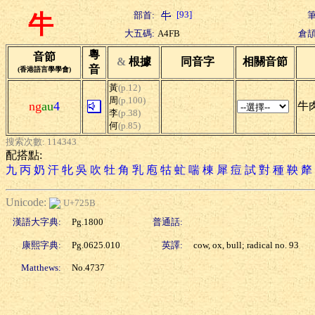
[93]
部首:
筆
牛
大五碼:
A4FB
倉頡
粵
音節
&
根據
同音字
相關音節
音
(香港語言學學會)
黃
(p.12)
周
(p.100)
ng
au
4
牛肉
李
(p.38)
何
(p.85)
搜索次數: 114343
配搭點:
九
丙
奶
汗
牝
吳
吹
牡
角
乳
庖
牯
虻
喘
棟
犀
痘
試
對
種
鞅
犛
Unicode:
U+725B
漢語大字典:
Pg.1800
普通話:
康熙字典:
Pg.0625.010
英譯:
cow, ox, bull; radical no. 93
Matthews:
No.4737