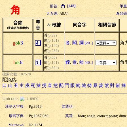
[148]
部首:
筆畫
角
大五碼:
A8A4
倉頡碼
粵
音節
&
根據
同音字
相關音節
音
(香港語言學學會)
黃
(p.39)
周
(p.161)
g
ok
3
各
,
閣
,
擱
角力
[20..]
李
(p.146)
何
(p.286)
黃
(p.50)
l
uk
6
觻
,
盝
,
稑
角
周
(p.161)
[46..]
何
(p.364)
搜索次數: 107578
配搭點:
口
山
丑
主
戍
死
抹
拐
直
挖
配
鬥
眼
軛
戟
犄
犀
菱
號
對
嶄
摔
Unicode:
U+89D2
漢語大字典:
Pg.3919
普通話:
康熙字典:
Pg.1067.060
英譯:
horn; angle, corner; point; dime
Matthews:
No.1174