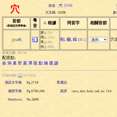
[116]
部首:
穴
大五碼:
A5DE
倉
粵
音節
&
根據
同音字
相關音節
音
(香港語言學學會)
黃
(p.53)
周
(p.122)
j
yut
6
蚎
,
樾
,
鉞
穴道
[35..]
李
(p.60)
何
(p.388)
搜索次數: 36734
配搭點:
俞
洞
巢
犁
墓
潭
龍
點
腧
竁
鼷
Unicode:
U+7A74
漢語大字典:
Pg.2718
普通話:
康熙字典:
Pg.0790.200
英譯:
cave, den, hole; rad. no. 116
Matthews:
No.2899