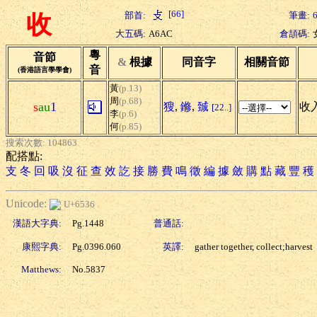
[66]
部首:
筆畫:
收
大五碼:
A6AC
倉頡碼:
粵
音節
&
根據
同音字
相關音節
音
(香港語言學學會)
黃
(p.13)
周
(p.68)
s
au
1
獀
,
鎀
,
臹
收入
[22..]
李
(p.6)
何
(p.85)
搜索次數: 104863
配搭點:
支
冬
回
吸
沒
征
查
效
訖
接
勝
費
鳴
徵
編
據
斂
購
點
藏
豐
穫
Unicode:
U+6536
漢語大字典:
Pg.1448
普通話:
康熙字典:
Pg.0396.060
英譯:
gather together, collect;harvest
Matthews:
No.5837