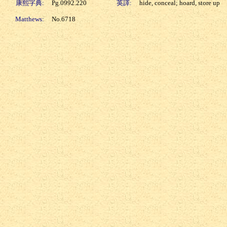
康熙字典:
Pg.0992.220
英譯:
hide, conceal; hoard, store up
Matthews:
No.6718