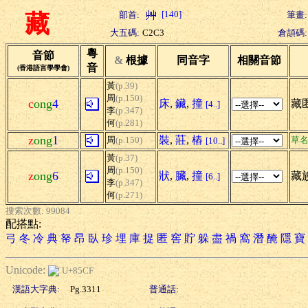
[140]
部首:
筆畫:
藏
大五碼:
C2C3
倉頡碼:
粵
音節
&
根據
同音字
相關音節
音
(香港語言學學會)
黃
(p.39)
周
(p.150)
c
ong
4
床
,
鑶
,
撞
藏匿
[4..]
李
(p.347)
何
(p.281)
z
ong
1
裝
,
莊
,
樁
周
(p.150)
草
[10..]
黃
(p.37)
周
(p.150)
z
ong
6
狀
,
臟
,
撞
藏族
[6..]
李
(p.347)
何
(p.271)
搜索次數: 99084
配搭點:
弓
冬
冷
典
帑
昂
臥
珍
埋
庫
捉
匿
窖
貯
躲
盡
禍
窩
潛
醃
隱
寶
Unicode:
U+85CF
漢語大字典:
Pg.3311
普通話: