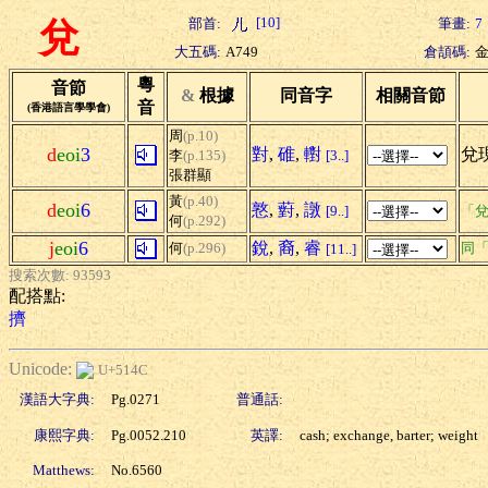
[10]
部首:
筆畫:
7
兌
大五碼:
A749
倉頡碼:
粵
音節
&
根據
同音字
相關音節
音
(香港語言學學會)
周
(p.10)
d
eoi
3
對
,
碓
,
轛
兌現
李
(p.135)
[3..]
張群顯
黃
(p.40)
d
eoi
6
憝
,
薱
,
譈
[9..]
「兌
何
(p.292)
j
eoi
6
銳
,
裔
,
睿
何
(p.296)
同
[11..]
搜索次數: 93593
配搭點:
擠
Unicode:
U+514C
漢語大字典:
Pg.0271
普通話:
康熙字典:
Pg.0052.210
英譯:
cash; exchange, barter; weight
Matthews:
No.6560