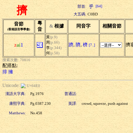
[64]
部首:
擠
大五碼:
C0BD
粵
音節
&
根據
同音字
相關音節
音
(香港語言學學會)
黃
(p.9)
周
(p.66)
z
ai
1
躋
,
隮
,
櫅
擠塞
[7..]
李
(p.344)
何
(p.58)
搜索次數: 70816
配搭點:
排
擁
Unicode:
U+64E0
漢語大字典:
Pg.1976
普通話:
康熙字典:
Pg.0387.230
英譯:
crowd, squeeze, push against
Matthews:
No.458