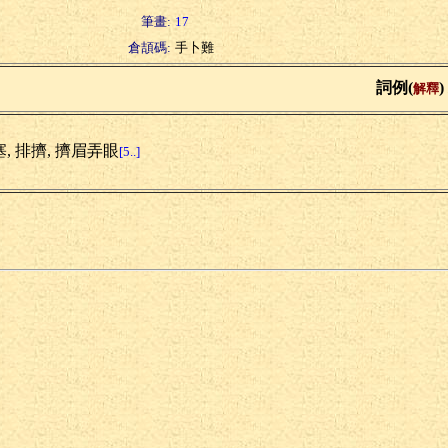
筆畫:
17
倉頡碼:
手卜難
詞例(
)
解釋
, 排擠, 擠眉弄眼
[5..]