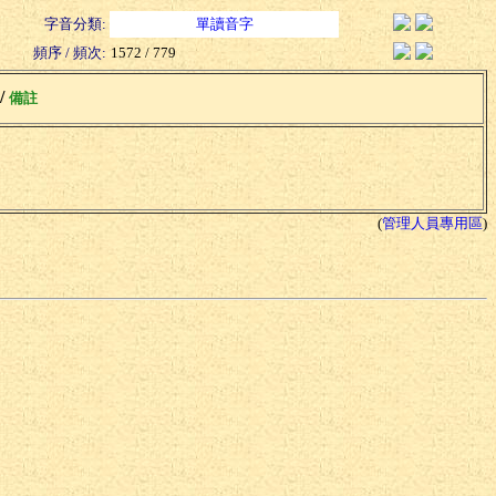
字音分類:
單讀音字
頻序 / 頻次:
1572 / 779
 /
備註
(
管理人員專用區
)