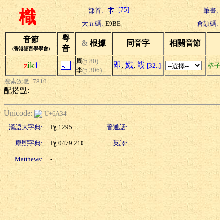
[75]
部首:
筆畫:
樴
大五碼:
E9BE
倉頡碼:
粵
音節
&
根據
同音字
相關音節
音
(香港語言學學會)
周
(p.80)
z
ik
1
即
,
嬂
,
戠
[32..]
樁
李
(p.306)
搜索次數: 7819
配搭點:
Unicode:
U+6A34
漢語大字典:
Pg.1295
普通話:
康熙字典:
Pg.0479.210
英譯:
Matthews:
-