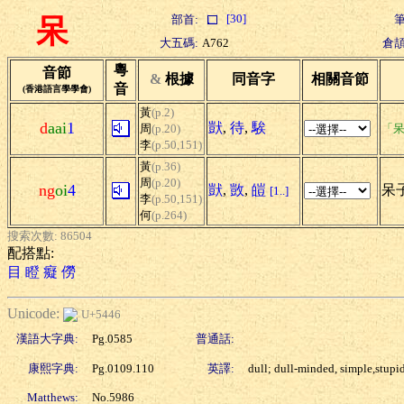
[30]
部首:
筆
呆
大五碼:
A762
倉頡
粵
音節
&
根據
同音字
相關音節
音
(香港語言學學會)
黃
(p.2)
d
aai
1
獃
,
待
,
騃
周
(p.20)
「呆
李
(p.50,151)
黃
(p.36)
周
(p.20)
ng
oi
4
獃
,
敳
,
皚
呆子
[1..]
李
(p.50,151)
何
(p.264)
搜索次數: 86504
配搭點:
目
瞪
癡
僗
Unicode:
U+5446
漢語大字典:
Pg.0585
普通話:
康熙字典:
Pg.0109.110
英譯:
dull; dull-minded, simple,stupi
Matthews:
No.5986