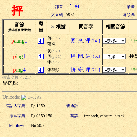
[64]
部首:
筆畫:
抨
大五碼:
A9E1
倉頡碼:
粵
音節
&
根據
同音字
相關音節
音
(香港語言學學會)
何
(p.45)
p
aang
1
閍
,
烹
,
泙
[14..]
「抨
范國
黃
(p.29)
p
ing
1
艵
,
閛
,
姘
抨擊
周
(p.61)
[15..]
李
(p.87)
p
ing
4
帡
,
蛢
,
玶
張群顯
「抨
[21..]
搜索次數: 43217
配搭點:
Unicode:
U+62A8
漢語大字典:
Pg.1850
普通話:
康熙字典:
Pg.0350.150
英譯:
impeach, censure; attack
Matthews:
No.5050