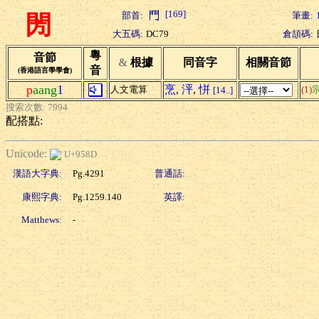
[169]
部首:
筆畫:
閍
大五碼:
DC79
倉頡碼:
粵
音節
&
根據
同音字
相關音節
音
(香港語言學學會)
p
aang
1
烹
,
泙
,
恲
人文電算
(1)
[14..]
搜索次數: 7994
配搭點:
Unicode:
U+958D
漢語大字典:
Pg.4291
普通話:
康熙字典:
Pg.1259.140
英譯:
Matthews:
-