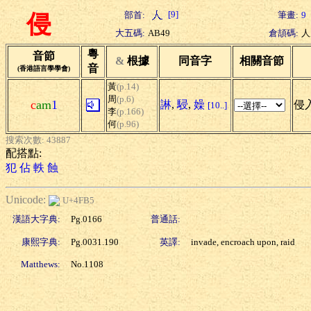
[9]
部首:
筆畫:
9
侵
大五碼:
AB49
倉頡碼:
人
粵
音節
&
根據
同音字
相關音節
音
(香港語言學學會)
黃
(p.14)
周
(p.6)
c
am
1
諃
,
駸
,
嬠
侵入
[10..]
李
(p.166)
何
(p.96)
搜索次數: 43887
配搭點:
犯
佔
軼
蝕
Unicode:
U+4FB5
漢語大字典:
Pg.0166
普通話:
康熙字典:
Pg.0031.190
英譯:
invade, encroach upon, raid
Matthews:
No.1108