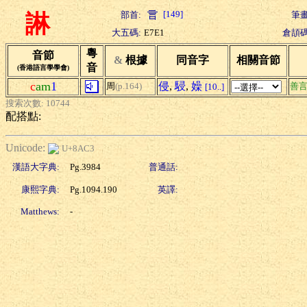
[149]
部首:
筆畫
諃
大五碼:
E7E1
倉頡碼
粵
音節
&
根據
同音字
相關音節
音
(香港語言學學會)
c
am
1
侵
,
駸
,
嬠
周
(p.164)
善
[10..]
搜索次數: 10744
配搭點:
Unicode:
U+8AC3
漢語大字典:
Pg.3984
普通話:
康熙字典:
Pg.1094.190
英譯:
Matthews:
-