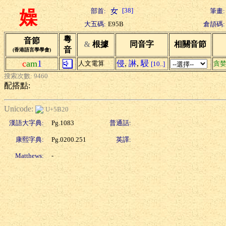
[38]
部首:
筆畫:
嬠
大五碼:
E95B
倉頡碼:
粵
音節
&
根據
同音字
相關音節
音
(香港語言學學會)
c
am
1
侵
,
諃
,
駸
人文電算
貪
[10..]
搜索次數: 9460
配搭點:
Unicode:
U+5B20
漢語大字典:
Pg.1083
普通話:
康熙字典:
Pg.0200.251
英譯:
Matthews:
-