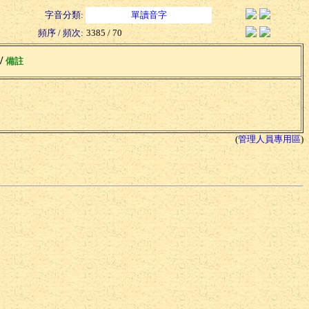
字音分類:
單讀音字
頻序 / 頻次:
3385 / 70
 /
備註
(
管理人員專用區
)