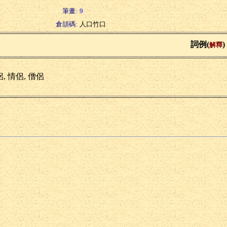
筆畫:
9
倉頡碼:
人口竹口
詞例(
)
解釋
, 情侶, 僧侶