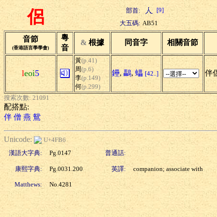
[9]
部首:
侶
大五碼:
AB51
粵
音節
&
根據
同音字
相關音節
音
(香港語言學學會)
黃
(p.41)
周
(p.6)
l
eoi
5
鑸
,
鸓
,
蠝
伴侶
[42..]
李
(p.149)
何
(p.299)
搜索次數: 21091
配搭點:
伴
僧
燕
鴛
Unicode:
U+4FB6
漢語大字典:
Pg.0147
普通話:
康熙字典:
Pg.0031.200
英譯:
companion; associate with
Matthews:
No.4281