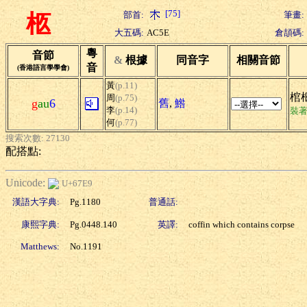
[75]
部首:
筆畫:
柩
大五碼:
AC5E
倉頡碼:
粵
音節
&
根據
同音字
相關音節
音
(香港語言學學會)
黃
(p.11)
棺柩
周
(p.75)
g
au
6
舊
,
鯦
李
(p.14)
裝
何
(p.77)
搜索次數: 27130
配搭點:
Unicode:
U+67E9
漢語大字典:
Pg.1180
普通話:
康熙字典:
Pg.0448.140
英譯:
coffin which contains corpse
Matthews:
No.1191