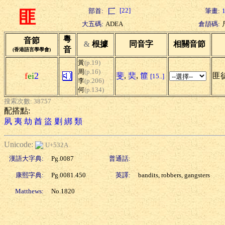
[22]
部首:
筆畫:
匪
大五碼:
ADEA
倉頡碼:
粵
音節
&
根據
同音字
相關音節
音
(香港語言學學會)
黃
(p.19)
周
(p.16)
f
ei
2
斐
,
奜
,
篚
匪徒
[15..]
李
(p.206)
何
(p.134)
搜索次數: 38757
配搭點:
夙
夷
劫
酋
盜
剿
綁
類
Unicode:
U+532A
漢語大字典:
Pg.0087
普通話:
康熙字典:
Pg.0081.450
英譯:
bandits, robbers, gangsters
Matthews:
No.1820