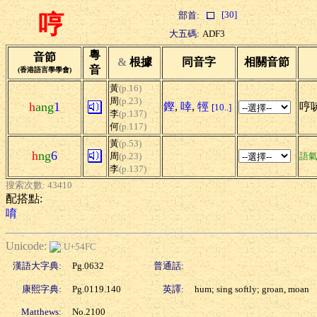
[30]
部首:
哼
大五碼:
ADF3
粵
音節
&
根據
同音字
相關音節
音
(香港語言學學會)
黃
(p.16)
周
(p.23)
h
ang
1
鏗
,
啈
,
牼
哼哧
[10..]
李
(p.137)
何
(p.117)
黃
(p.53)
h
ng
6
周
(p.23)
語
李
(p.137)
搜索次數: 43410
配搭點:
唷
Unicode:
U+54FC
漢語大字典:
Pg.0632
普通話:
康熙字典:
Pg.0119.140
英譯:
hum; sing softly; groan, moan
Matthews:
No.2100