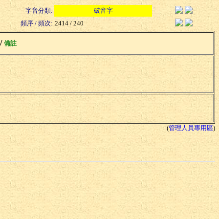
字音分類:
破音字
頻序 / 頻次:
2414 / 240
 /
備註
(
管理人員專用區
)