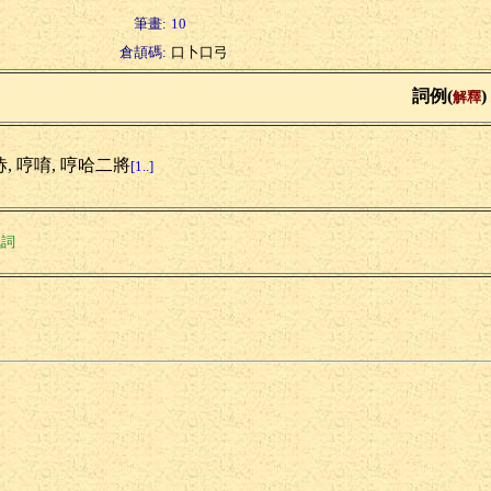
筆畫:
10
倉頡碼:
口卜口弓
詞例(
)
解釋
, 哼唷, 哼哈二將
[1..]
氣詞