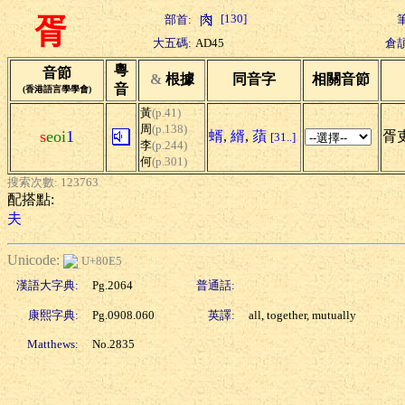
[130]
部首:
胥
大五碼:
AD45
倉頡
粵
音節
&
根據
同音字
相關音節
音
(香港語言學學會)
黃
(p.41)
周
(p.138)
s
eoi
1
蝑
,
縃
,
蕦
胥吏
[31..]
李
(p.244)
何
(p.301)
搜索次數: 123763
配搭點:
夫
Unicode:
U+80E5
漢語大字典:
Pg.2064
普通話:
康熙字典:
Pg.0908.060
英譯:
all, together, mutually
Matthews:
No.2835