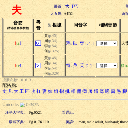
[37]
部首:
夫
大五碼:
A4D2
倉頡
粵
音節
&
根據
同音字
相關音節
音
(香港語言學學會)
黃
(p.45)
周
(p.34)
f
u
1
鳺
,
砆
,
尃
夫妻
[54..]
李
(p.54)
何
(p.325)
黃
(p.45)
周
(p.34)
f
u
4
符
,
鳧
,
芙
[9..]
指
李
(p.54)
何
(p.326)
搜索次數: 101613
配搭點:
丈
凡
大
工
匹
功
扛
妻
妹
姐
指
挑
相
倆
病
屠
婿
孱
嗟
嗇
愚
腳
Unicode:
U+592B
漢語大字典:
Pg.0521
普通話:
康熙字典:
Pg.0176.110
英譯:
man, male adult, husband; thos