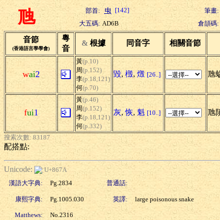
[142]
部首:
筆畫:
虺
大五碼:
AD6B
倉頡碼:
粵
音節
&
根據
同音字
相關音節
音
(香港語言學學會)
黃
(p.10)
周
(p.152)
w
ai
2
毀
,
檓
,
燬
虺蜴
[26..]
李
(p.18,121)
何
(p.70)
黃
(p.46)
周
(p.152)
f
ui
1
灰
,
恢
,
魁
虺
[10..]
李
(p.18,121)
何
(p.332)
搜索次數: 83187
配搭點:
Unicode:
U+867A
漢語大字典:
Pg.2834
普通話:
康熙字典:
Pg.1005.030
英譯:
large poisonous snake
Matthews:
No.2316