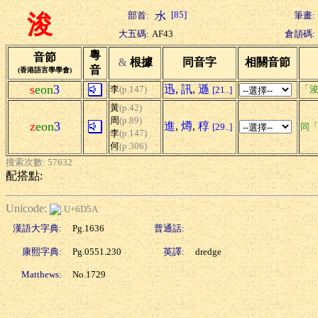
[85]
部首:
筆畫:
浚
大五碼:
AF43
倉頡碼:
粵
音節
&
根據
同音字
相關音節
音
(香港語言學學會)
s
eon
3
迅
,
訊
,
遜
李
(p.147)
「浚
[21..]
黃
(p.42)
周
(p.89)
z
eon
3
進
,
燇
,
稕
[29..]
同
李
(p.147)
何
(p.306)
搜索次數: 57632
配搭點:
Unicode:
U+6D5A
漢語大字典:
Pg.1636
普通話:
康熙字典:
Pg.0551.230
英譯:
dredge
Matthews:
No.1729