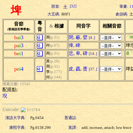
[32]
部首:
筆畫:
1
埤
大五碼:
B0F1
倉頡碼:
粵
音節
&
根據
同音字
相關音節
音
(香港語言學學會)
b
ai
3
閉
,
蔽
,
嬖
周
(p.31)
「埤
[4..]
p
ai
3
俾
,
睥
埤
何
(p.67)
b
ei
1
悲
,
卑
,
碑
周
(p.31)
通
[14..]
黃
(p.20)
周
(p.31)
p
ei
4
皮
,
蠯
,
螷
埤
[37..]
李
(p.177)
何
(p.144)
搜索次數: 15541
配搭點:
堄
Unicode:
U+57E4
漢語大字典:
Pg.0454
普通話:
康熙字典:
Pg.0158.290
英譯:
add, increase, attach; low fence