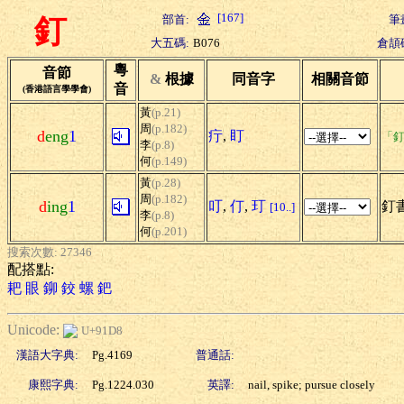
[167]
部首:
筆
釘
大五碼:
B076
倉頡
粵
音節
&
根據
同音字
相關音節
音
(香港語言學學會)
黃
(p.21)
周
(p.182)
d
eng
1
疔
,
盯
「釘
李
(p.8)
何
(p.149)
黃
(p.28)
周
(p.182)
d
ing
1
叮
,
仃
,
玎
釘書
[10..]
李
(p.8)
何
(p.201)
搜索次數: 27346
配搭點:
耙
眼
鉚
鉸
螺
鈀
Unicode:
U+91D8
漢語大字典:
Pg.4169
普通話:
康熙字典:
Pg.1224.030
英譯:
nail, spike; pursue closely