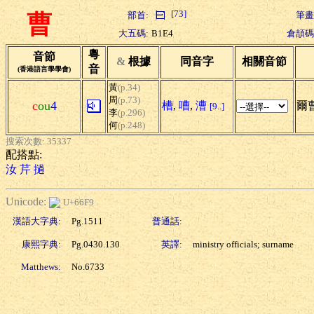
[73]
部首:
筆畫
曹
大五碼:
B1E4
倉頡碼
粵
音節
&
根據
同音字
相關音節
音
(香港語言學學會)
黃
(p.34)
周
(p.73)
c
ou
4
槽
,
嘈
,
漕
爾曹
[9..]
李
(p.296)
何
(p.248)
搜索次數: 35337
配搭點:
汝
芹
撾
Unicode:
U+66F9
漢語大字典:
Pg.1511
普通話:
康熙字典:
Pg.0430.130
英譯:
ministry officials; surname
Matthews:
No.6733