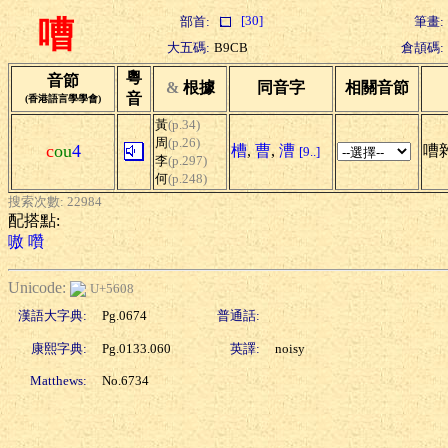
[30]
部首:
筆畫:
嘈
大五碼:
B9CB
倉頡碼:
粵
音節
&
根據
同音字
相關音節
音
(香港語言學學會)
黃
(p.34)
周
(p.26)
c
ou
4
槽
,
曹
,
漕
嘈
[9..]
李
(p.297)
何
(p.248)
搜索次數: 22984
配搭點:
嗷
囋
Unicode:
U+5608
漢語大字典:
Pg.0674
普通話:
康熙字典:
Pg.0133.060
英譯:
noisy
Matthews:
No.6734