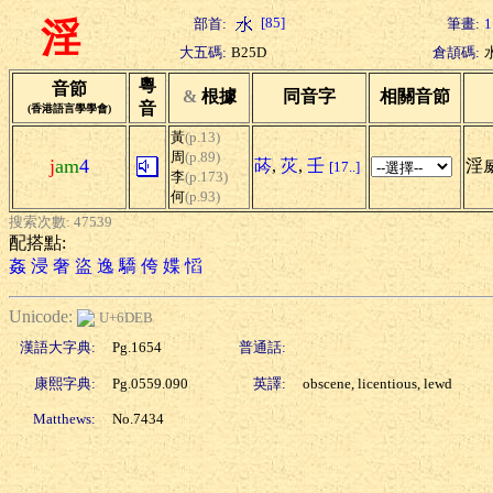
[85]
部首:
筆畫:
1
淫
大五碼:
B25D
倉頡碼:
粵
音節
&
根據
同音字
相關音節
音
(香港語言學學會)
黃
(p.13)
周
(p.89)
j
am
4
荶
,
苂
,
壬
淫威
[17..]
李
(p.173)
何
(p.93)
搜索次數: 47539
配搭點:
姦
浸
奢
盜
逸
驕
侉
媟
慆
Unicode:
U+6DEB
漢語大字典:
Pg.1654
普通話:
康熙字典:
Pg.0559.090
英譯:
obscene, licentious, lewd
Matthews:
No.7434