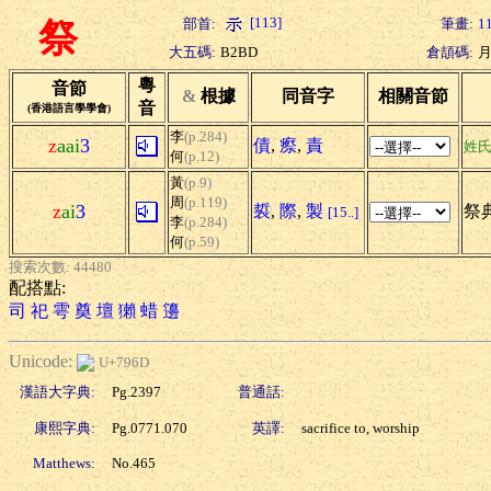
[113]
部首:
筆畫:
1
祭
大五碼:
B2BD
倉頡碼:
粵
音節
&
根據
同音字
相關音節
音
(香港語言學學會)
李
(p.284)
z
aai
3
債
,
瘵
,
責
姓
何
(p.12)
黃
(p.9)
周
(p.119)
z
ai
3
裚
,
際
,
製
祭典
[15..]
李
(p.284)
何
(p.59)
搜索次數: 44480
配搭點:
司
祀
雩
奠
壇
獺
蜡
籩
Unicode:
U+796D
漢語大字典:
Pg.2397
普通話:
康熙字典:
Pg.0771.070
英譯:
sacrifice to, worship
Matthews:
No.465