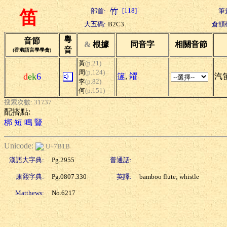
[118]
部首:
筆
笛
大五碼:
B2C3
倉頡
粵
音節
&
根據
同音字
相關音節
音
(香港語言學學會)
黃
(p.21)
周
(p.124)
d
ek
6
篴
,
糴
汽笛
李
(p.82)
何
(p.151)
搜索次數: 31737
配搭點:
梆
短
鳴
豎
Unicode:
U+7B1B
漢語大字典:
Pg.2955
普通話:
康熙字典:
Pg.0807.330
英譯:
bamboo flute; whistle
Matthews:
No.6217