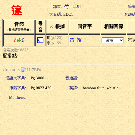
[118]
部首:
筆畫
篴
大五碼:
EDC1
倉頡碼
粵
音節
&
根據
同音字
相關音節
音
(香港語言學學會)
周
(p.125)
d
ek
6
笛
,
糴
汽篴
李
(p.155)
搜索次數: 8875
配搭點:
Unicode:
U+7BF4
漢語大字典:
Pg.3000
普通話:
康熙字典:
Pg.0823.420
英譯:
bamboo flute; whistle
Matthews:
-