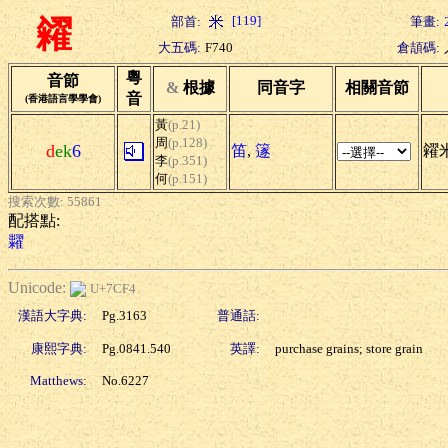
[119]
部首:
筆畫:
糴
大五碼:
F740
倉頡碼:
粵
音節
&
根據
同音字
相關音節
音
(香港語言學學會)
黃
(p.21)
周
(p.128)
d
ek
6
笛
,
篴
糴
李
(p.351)
何
(p.151)
搜索次數: 55861
配搭點:
糶
Unicode:
U+7CF4
漢語大字典:
Pg.3163
普通話:
康熙字典:
Pg.0841.540
英譯:
purchase grains; store grain
Matthews:
No.6227