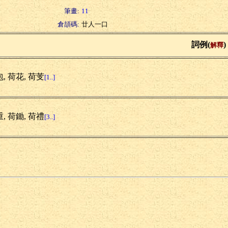
筆畫:
11
倉頡碼:
廿人一口
詞例(
)
解釋
, 荷花, 荷芰
[1..]
, 荷鋤, 荷禮
[3..]