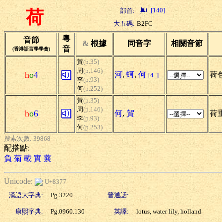
[140]
部首:
荷
大五碼:
B2FC
粵
音節
&
根據
同音字
相關音節
音
(香港語言學學會)
黃
(p.35)
周
(p.146)
h
o
4
河
,
蚵
,
何
荷包
[4..]
李
(p.93)
何
(p.252)
黃
(p.35)
周
(p.146)
h
o
6
何
,
賀
荷重
李
(p.93)
何
(p.253)
搜索次數: 39868
配搭點:
負
菊
載
實
蘘
Unicode:
U+8377
漢語大字典:
Pg.3220
普通話:
康熙字典:
Pg.0960.130
英譯:
lotus, water lily, holland