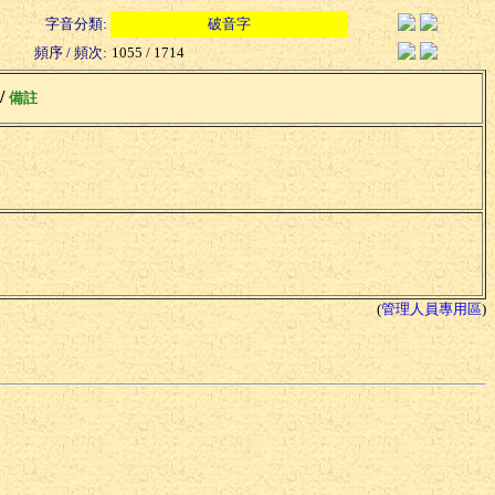
字音分類:
破音字
頻序 / 頻次:
1055 / 1714
 /
備註
(
管理人員專用區
)