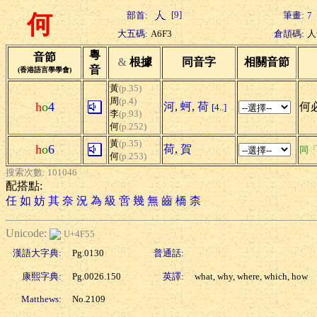
[9]
部首:
筆畫:
7
何
大五碼:
A6F3
倉頡碼:
人
粵
音節
&
根據
同音字
相關音節
音
(香港語言學學會)
黃
(p.35)
周
(p.4)
h
o
4
河
,
蚵
,
荷
何必
[4..]
李
(p.93)
何
(p.252)
黃
(p.35)
h
o
6
荷
,
賀
同
何
(p.253)
搜索次數: 101046
配搭點:
任
如
妨
其
奈
況
為
級
啻
幾
無
齒
橋
柰
Unicode:
U+4F55
漢語大字典:
Pg.0130
普通話:
康熙字典:
Pg.0026.150
英譯:
what, why, where, which, how
Matthews:
No.2109