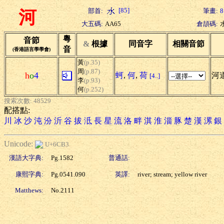
[85]
部首:
筆畫:
8
河
大五碼:
AA65
倉頡碼:
粵
音節
&
根據
同音字
相關音節
音
(香港語言學學會)
黃
(p.35)
周
(p.87)
h
o
4
蚵
,
何
,
荷
河道
[4..]
李
(p.93)
何
(p.252)
搜索次數: 48529
配搭點:
川
冰
沙
沌
汾
沂
谷
拔
泜
長
星
流
洛
畔
淇
淮
淄
豚
楚
漢
漯
銀
Unicode:
U+6CB3
漢語大字典:
Pg.1582
普通話:
康熙字典:
Pg.0541.090
英譯:
river; stream; yellow river
Matthews:
No.2111