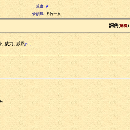
筆畫:
9
倉頡碼:
戈竹一女
詞例(
)
解釋
, 威力, 威風
[9..]
te