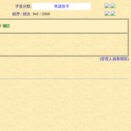
字音分類:
單讀音字
頻序 / 頻次:
941 / 2068
 /
備註
(
管理人員專用區
)