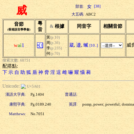
[38]
部首:
威
大五碼:
ABC2
粵
音節
&
根據
同音字
相關音節
音
(香港語言學學會)
黃
(p.10)
周
(p.36)
w
ai
1
葳
,
逶
,
蝛
威脅
[10..]
李
(p.235)
何
(p.70)
搜索次數: 68751
配搭點:
下
示
自
助
狐
盾
神
脅
淫
逞
雌
嚇
耀
懾
蕤
Unicode:
U+5A01
漢語大字典:
Pg.1404
普通話:
康熙字典:
Pg.0189.240
英譯:
pomp, power; powerful; domina
Matthews:
No.7051