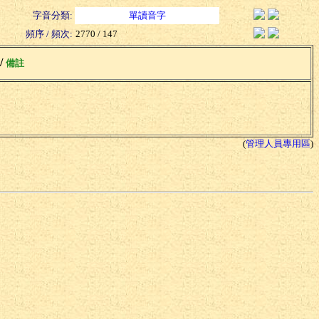
字音分類:
單讀音字
頻序 / 頻次:
2770 / 147
 /
備註
(
管理人員專用區
)