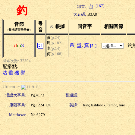
[167]
部首:
釣
大五碼:
B3A8
粵
音節
&
根據
同音字
相關音節
音
(香港語言學學會)
黃
(p.24)
周
(p.182)
d
iu
3
吊
,
盄
,
窵
釣魚
[5..]
李
(p.14)
何
(p.168)
搜索次數: 32394
配搭點:
沽
垂
磯
譽
Unicode:
U+91E3
漢語大字典:
Pg.4173
普通話:
康熙字典:
Pg.1224.130
英譯:
fish; fishhook; tempt, lure
Matthews:
No.6279