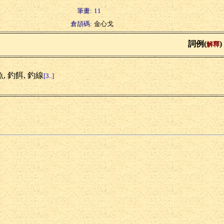
筆畫:
11
倉頡碼:
金心戈
詞例(
)
解釋
, 釣餌, 釣線
[3..]