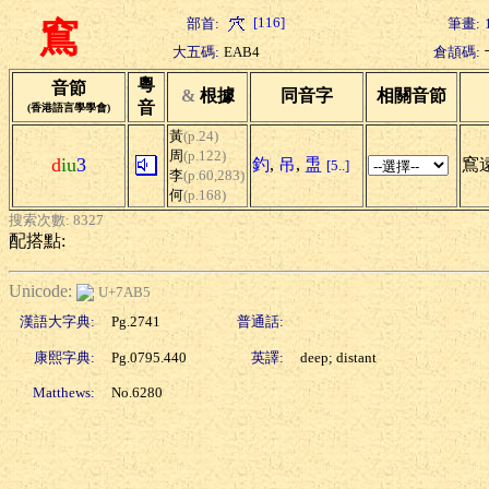
[116]
部首:
筆畫:
窵
大五碼:
EAB4
倉頡碼:
粵
音節
&
根據
同音字
相關音節
音
(香港語言學學會)
黃
(p.24)
周
(p.122)
d
iu
3
釣
,
吊
,
盄
窵
[5..]
李
(p.60,283)
何
(p.168)
搜索次數: 8327
配搭點:
Unicode:
U+7AB5
漢語大字典:
Pg.2741
普通話:
康熙字典:
Pg.0795.440
英譯:
deep; distant
Matthews:
No.6280