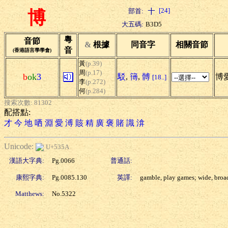
[24]
部首:
博
大五碼:
B3D5
粵
音節
&
根據
同音字
相關音節
音
(香港語言學學會)
黃
(p.39)
周
(p.17)
b
ok
3
駁
,
簙
,
髆
博愛
[18..]
李
(p.272)
何
(p.284)
搜索次數: 81302
配搭點:
才
今
地
哂
淵
愛
溥
賅
精
廣
褒
賭
識
渰
Unicode:
U+535A
漢語大字典:
Pg.0066
普通話:
康熙字典:
Pg.0085.130
英譯:
gamble, play games; wide, broa
Matthews:
No.5322