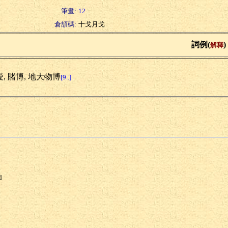
筆畫:
12
倉頡碼:
十戈月戈
詞例(
)
解釋
, 賭博, 地大物博
[9..]
d