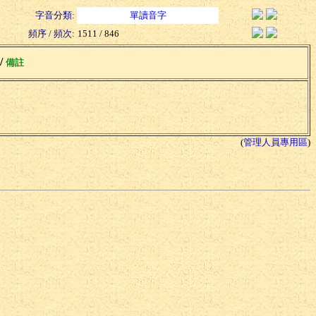
字音分類:
單讀音字
頻序 / 頻次:
1511 / 846
 /
備註
(
管理人員專用區
)