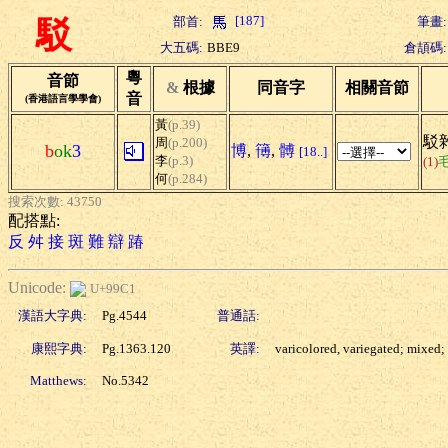
[187]
部首:
筆畫:
駁
大五碼:
BBE9
倉頡碼:
粵
音節
&
根據
同音字
相關音節
音
(香港語言學學會)
黃
(p.39)
駁雜
周
(p.200)
b
ok
3
博
,
簙
,
髆
[18..]
李
(p.3)
(1)
何
(p.284)
搜索次數: 43750
配搭點:
反
舛
接
斑
難
辯
踳
Unicode:
U+99C1
漢語大字典:
Pg.4544
普通話:
康熙字典:
Pg.1363.120
英譯:
varicolored, variegated; mixed;
Matthews:
No.5342