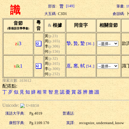
[149]
部首:
筆畫:
1
識
大五碼:
C3D1
倉頡碼:
粵
音節
&
根據
同音字
相關音節
音
(香港語言學學會)
黃
(p.23)
周
(p.165)
z
i
3
摯
,
贄
,
騺
款識
[36..]
李
(p.306)
何
(p.156)
黃
(p.32)
周
(p.165)
s
ik
1
蒠
,
窸
,
軾
識丁
[54..]
李
(p.306)
何
(p.232)
搜索次數: 103612
配搭點:
丁
歹
似
見
知
姘
相
常
智
意
認
憂
賞
器
辨
膽
譾
Unicode:
U+8B58
漢語大字典:
Pg.4019
普通話:
康熙字典:
Pg.1109.170
英譯:
recognize, understand, know