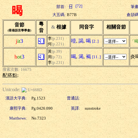
[72]
部首:
筆畫
暍
大五碼:
B77B
倉頡碼
粵
音節
&
根據
同音字
相關音節
音
(香港語言學學會)
李
(p.231)
j
it
3
噎
,
謁
,
喝
[2..]
「暍
何
(p.221)
黃
(p.39)
h
ot
3
喝
,
渴
,
褐
炎暍
周
(p.72)
[11..]
李
(p.231)
搜索次數: 16675
配搭點:
Unicode:
U+668D
漢語大字典:
Pg.1523
普通話:
康熙字典:
Pg.0426.090
英譯:
sunstroke
Matthews:
No.7323