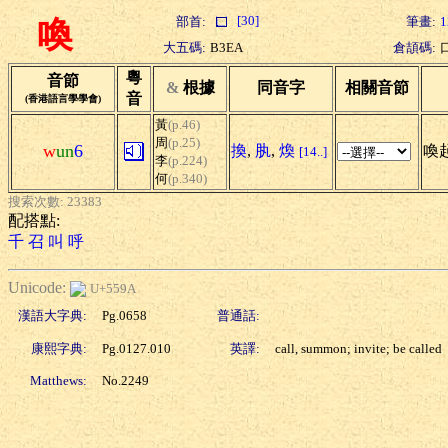
[30]
部首:
筆畫:
1
喚
大五碼:
B3EA
倉頡碼:
粵
音節
&
根據
同音字
相關音節
音
(香港語言學學會)
黃
(p.46)
周
(p.25)
w
un
6
換
,
肒
,
煥
喚起
[14..]
李
(p.224)
何
(p.340)
搜索次數: 23383
配搭點:
千
召
叫
呼
Unicode:
U+559A
漢語大字典:
Pg.0658
普通話:
康熙字典:
Pg.0127.010
英譯:
call, summon; invite; be called
Matthews:
No.2249