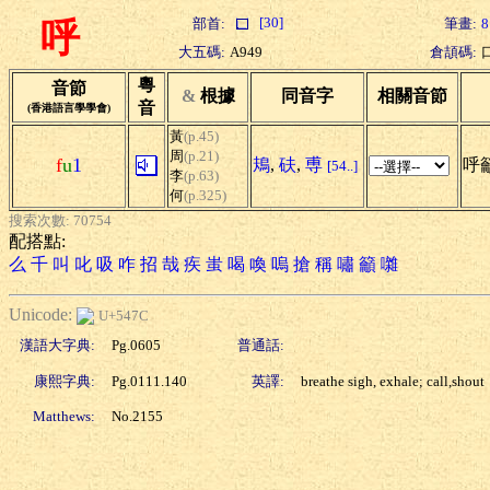
[30]
部首:
筆畫:
8
呼
大五碼:
A949
倉頡碼:
粵
音節
&
根據
同音字
相關音節
音
(香港語言學學會)
黃
(p.45)
周
(p.21)
f
u
1
鳺
,
砆
,
尃
呼籲
[54..]
李
(p.63)
何
(p.325)
搜索次數: 70754
配搭點:
么
千
叫
叱
吸
咋
招
哉
疾
蚩
喝
喚
嗚
搶
稱
嘯
籲
囃
Unicode:
U+547C
漢語大字典:
Pg.0605
普通話:
康熙字典:
Pg.0111.140
英譯:
breathe sigh, exhale; call,shout
Matthews:
No.2155